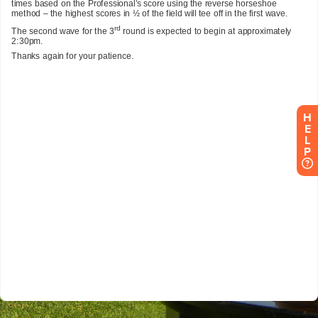
H
E
L
P